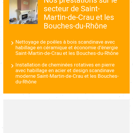
secteur de Saint-
Martin-de-Crau et les
Bouches-du-Rhône
Nettoyage de poêles à bois scandinave avec
habillage en céramique et économie d’énergie
Saint-Martin-de-Crau et les Bouches-du-Rhône
Installation de cheminées rotatives en pierre
avec habillage en acier et design scandinave
moderne Saint-Martin-de-Crau et les Bouches-
du-Rhône